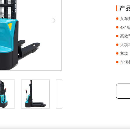
产
叉车

4x
高效
大功
紧凑
车辆