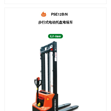
PSE12B/N
步行式电动托盘堆垛车